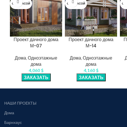
С ТЕРРАСОЙ
С ТЕРРАСОЙ
С 
Проект дачного дома
Проект дачного дома
П
М-07
М-14
Дома
,
Одноэтажные
Дома
,
Одноэтажные
дома
дома
4,060
$
4,160
$
ЗАКАЗАТЬ
ЗАКАЗАТЬ
НАШИ ПРОЕКТЫ
Дома
Барнхаус