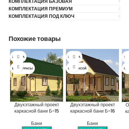
КОМПЛЕКТАЦИЯ БАЗОВАЯ
КОМПЛЕКТАЦИЯ ПРЕМИУМ
КОМПЛЕКТАЦИЯ ПОД КЛЮЧ
Похожие товары
2 ЭТАЖА
2 ЭТАЖА
1 Э
БЕЗ ТЕРРАСЫ
С ТЕРРАСОЙ
С 
Двухэтажный проект
Двухэтажный проект
О
каркасной бани Б-15
каркасной бани Б-16
к
Бани
Бани